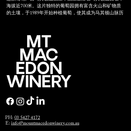
海拔近700米。这片独特的葡萄园拥有富含火山和矿物质
的土壤，于1989年开始种植葡萄，使其成为马其顿山脉历
史最悠久、气候最凉爽的葡萄园之一。
这款黑皮诺葡萄酒定能吸引您的目光，展现出非凡的优
雅、力量与精致。浓郁的李子和樱桃香气在口中完美绽
放，余味悠长，层次丰富。
我们的黑皮诺葡萄酒真实地展现了高海拔和凉爽气候葡萄
酒的特色。
PH:
03 5427 4172
E:
info@mountmacedonwinery.com.au