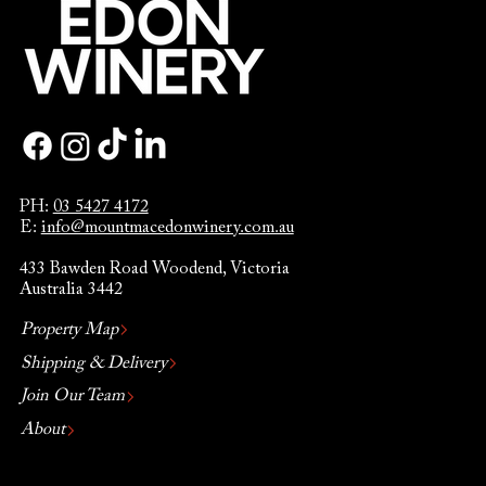
PH:
03 5427 4172
E:
info@mountmacedonwinery.com.au
433 Bawden Road Woodend, Victoria
Australia 3442
Property Map
Shipping & Delivery
Join Our Team
About