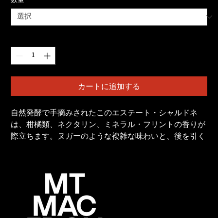
数量
*
数量
*
カートに追加する
自然発酵で手摘みされたこのエステート・シャルドネ
は、柑橘類、ネクタリン、ミネラル・フリントの香りが
際立ちます。ヌガーのような複雑な味わいと、後を引く
シャーベットのような酸味が絶妙に調和した、心地よい
芳醇な味わいです。
当社の単一畑のシャルドネは、標高が高く涼しい気候の
マセドン・レンジズワインを真に表現したものです。